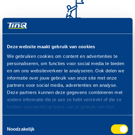
Kansen met TinQ voor
Deze website maakt gebruik van cookies
ondernemers
We gebruiken cookies om content en advertenties te
personaliseren, om functies voor social media te bieden
en om ons websiteverkeer te analyseren. Ook delen we
Groei mee met TinQ in België! Een nieuw fris merk in België,
informatie over jouw gebruik van onze site met onze
grijp je kans als ondernemer en word partner van TinQ.
partners voor social media, advertenties en analyse.
Wij zijn altijd op zoek naar nieuwe locaties. Neem contact
Deze partners kunnen deze gegevens combineren met
met ons op!
andere informatie die je aan ze hebt verstrekt of die ze
hebben verzameld op basis van je gebruik van hun
services.
Word TinQ partner
Toestemmingsselectie
Noodzakelijk