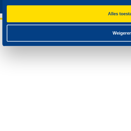
Alles toest
TinQ België NV. 2023
Weigere