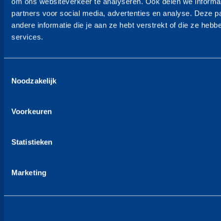
om ons websiteverkeer te analyseren. Ook delen we informat
Nieuws
partners voor social media, advertenties en analyse. Deze
andere informatie die je aan ze hebt verstrekt of die ze heb
Klantenservice
services.
Toestemmingsselectie
Noodzakelijk
Contact
Privacyverklaring
Voorkeuren
Cookies
Statistieken
TinQ zakelijk
Marketing
Volg ons op
Facebook